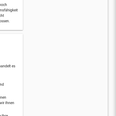
 noch
onsfähigkeit
cht
ossen.
handelt es
und
inen
wir Ihnen
 Ihre