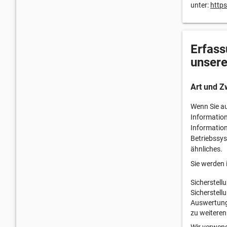
unter:
https
Erfass
unsere
Art und Z
Wenn Sie au
Information
Information
Betriebssys
ähnliches.
Sie werden 
Sicherstell
Sicherstell
Auswertung 
zu weiteren
Wir verwend