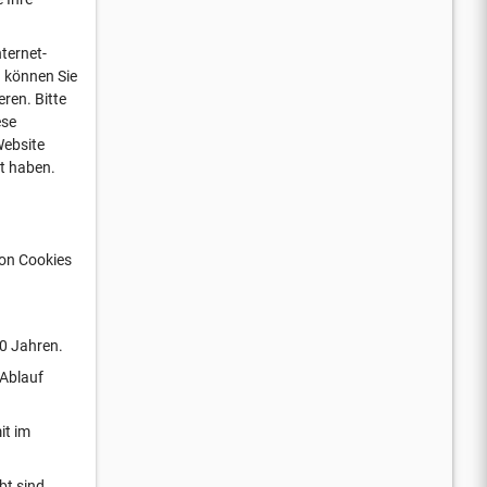
ternet-
n können Sie
ren. Bitte
ese
Website
rt haben.
von Cookies
10 Jahren.
 Ablauf
it im
bt sind.