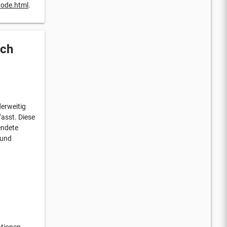
node.html
.
uch
derweitig
asst. Diese
endete
 und
ationen