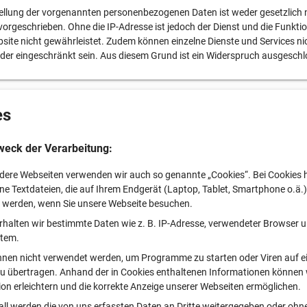
tellung der vorgenannten personenbezogenen Daten ist weder gesetzlich
 vorgeschrieben. Ohne die IP-Adresse ist jedoch der Dienst und die Funkti
site nicht gewährleistet. Zudem können einzelne Dienste und Services ni
der eingeschränkt sein. Aus diesem Grund ist ein Widerspruch ausgeschl
es
weck der Verarbeitung:
ndere Webseiten verwenden wir auch so genannte „Cookies“. Bei Cookies 
ine Textdateien, die auf Ihrem Endgerät (Laptop, Tablet, Smartphone o.ä.)
 werden, wenn Sie unsere Webseite besuchen.
rhalten wir bestimmte Daten wie z. B. IP-Adresse, verwendeter Browser 
stem.
nnen nicht verwendet werden, um Programme zu starten oder Viren auf e
 übertragen. Anhand der in Cookies enthaltenen Informationen können 
ion erleichtern und die korrekte Anzeige unserer Webseiten ermöglichen.
all werden die von uns erfassten Daten an Dritte weitergegeben oder ohne