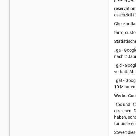
reservation
essenziell 
Checkhoflad
farm_custom
Statistisch
_ga - Googl
nach 2 Jah
_gid - Goog
verhält. Ab
_gat - Goog
10 Minuten
Werbe-Coo
_fbc und _f
erreichen. 
haben, sond
für unseren
Soweit dies