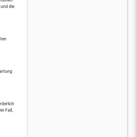
 und die
gten
Wartung
rderlich
er Fall,