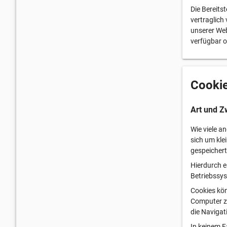
Die Bereits
vertraglich
unserer Web
verfügbar o
Cooki
Art und Z
Wie viele a
sich um kle
gespeichert
Hierdurch e
Betriebssy
Cookies kö
Computer zu
die Navigat
In keinem F