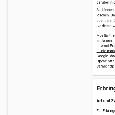
darüber in 
Sie können 
löschen. Da
oder deren 
Sie die not
Mozilla Fire
entfernen
Internet Ex
delete-man
Google Ch
Opera:
http
Safari:
http
Erbrin
Art und Z
Zur Erbring