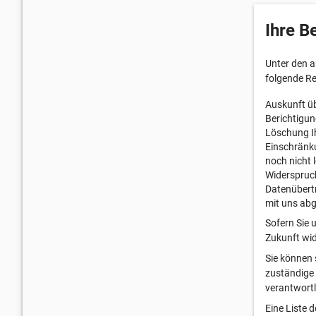
Ihre B
Unter den 
folgende R
Auskunft üb
Berichtigun
Löschung Ih
Einschränku
noch nicht 
Widerspruch
Datenübertr
mit uns ab
Sofern Sie u
Zukunft wid
Sie können 
zuständige 
verantwortl
Eine Liste 