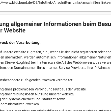
://www.bfdi.bund.de/DE/Infothek/Anschriften_Links/anschriften_links-
ung allgemeiner Informationen beim Bes
r Website
weck der Verarbeitung:
f unsere Website zugreifen, d.h., wenn Sie sich nicht registrieren oder an
en übermitteln, werden automatisch Informationen allgemeiner Natur erf
en (Server-Logfiles) beinhalten etwa die Art des Webbrowsers, das verw
tem, den Domainnamen Ihres Internet-Service-Providers, Ihre IP-Adresse
insbesondere zu folgenden Zwecken verarbeitet:
ung eines problemlosen Verbindungsaufbaus der Website,
ung einer reibungslosen Nutzung unserer Website,
der Systemsicherheit und -stabilität sowie
 administrativen Zwecken.
en Ihre Daten nicht, um Rückschlüsse auf Ihre Person zu ziehen. Inform