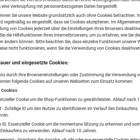
g eine Verknüpfung mit personenbezogenen Daten hergestellt.
önnen Sie unsere Website grundsätzlich auch ohne Cookies betrachten. In
d regelmäßig so eingestellt, dass sie Cookies akzeptieren. Im Allgemeine
ung von Cookies jederzeit über die Einstellungen Ihres Browsers deaktivie
ie die Hilfefunktionen Ihres Internetbrowsers, um zu erfahren, wie Sie di
en ändern können. Bitte beachten Sie, dass einzelne Funktionen unserer 
ise nicht funktionieren, wenn Sie die Verwendung von Cookies deaktivie
auer und eingesetzte Cookies:
 uns durch Ihre Browsereinstellungen oder Zustimmung die Verwendung 
können folgende Cookies auf unseren Webseiten zum Einsatz kommen:
e Cookies
enzieller Cookie um die Shop-Funktionen zu gewährleisten. Ablauf nach 
 - Zufällige ID um den Nutzer zu identifizieren im Verlauf des Einkaufens.
hren.
on ID. Essenzieller Cookie um die momentane Sitzung zu erkennen und som
 Einkaufens zu verwenden. Ablauf nach 10 Jahren.
eement - Speichern der Angabe, ob alle oder nur essenzielle Cookies erlau