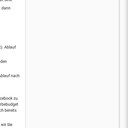
t dann
t). Ablauf
nden
 Ablauf nach
acebook zu
Werbebudget
h bereits
wir Sie