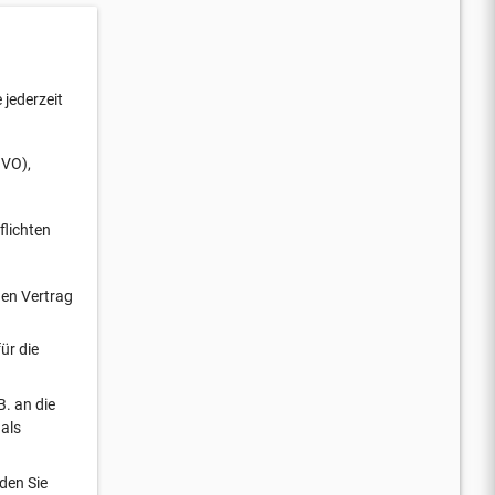
jederzeit
GVO),
flichten
nen Vertrag
ür die
B. an die
als
nden Sie