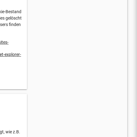
kie-Bestand
ies gelöscht
sers finden
ites-
t-explorer-
t, wie z.B.