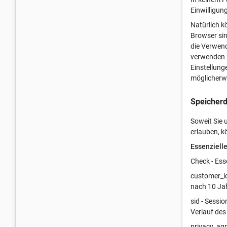
Einwilligun
Natürlich k
Browser sin
die Verwend
verwenden S
Einstellung
möglicherwe
Speicherd
Soweit Sie
erlauben, 
Essenziell
Check - Ess
customer_id
nach 10 Ja
sid - Sessi
Verlauf des
privacy_agr