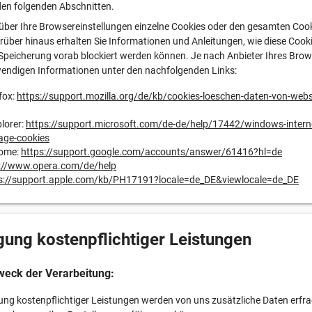
den folgenden Abschnitten.
über Ihre Browsereinstellungen einzelne Cookies oder den gesamten Coo
rüber hinaus erhalten Sie Informationen und Anleitungen, wie diese Cook
Speicherung vorab blockiert werden können. Je nach Anbieter Ihres Brow
wendigen Informationen unter den nachfolgenden Links:
fox:
https://support.mozilla.org/de/kb/cookies-loeschen-daten-von-webs
plorer:
https://support.microsoft.com/de-de/help/17442/windows-interne
age-cookies
rome:
https://support.google.com/accounts/answer/61416?hl=de
://www.opera.com/de/help
s://support.apple.com/kb/PH17191?locale=de_DE&viewlocale=de_DE
gung kostenpflichtiger Leistungen
weck der Verarbeitung:
ung kostenpflichtiger Leistungen werden von uns zusätzliche Daten erfrag